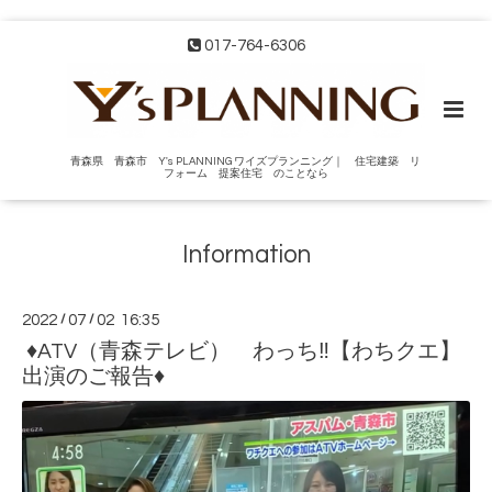
017-764-6306
青森県 青森市 Y's PLANNING ワイズプランニング｜ 住宅建築 リ
フォーム 提案住宅 のことなら
Information
2022
/
07
/
02 16:35
♦ATV（青森テレビ） わっち‼【わちクエ】
出演のご報告♦