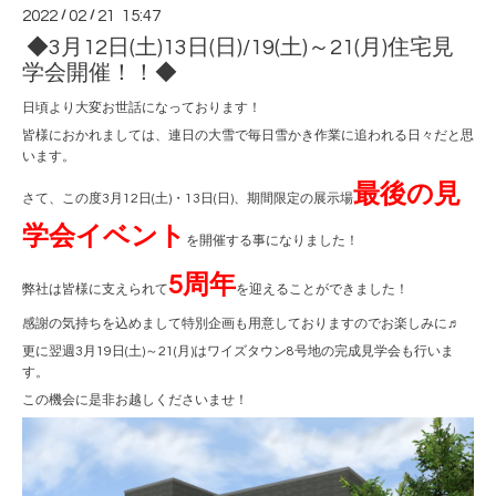
2022
/
02
/
21 15:47
◆3月12日(土)13日(日)/19(土)～21(月)住宅見
学会開催！！◆
日頃より大変お世話になっております！
皆様におかれましては、連日の大雪で毎日雪かき作業に追われる日々だと思
います。
最後の見
さて、この度3月12日(土)・13日(日)、期間限定の展示場
学会イベント
を開催する事になりました！
5周年
弊社は皆様に支えられて
を迎えることができました！
感謝の気持ちを込めまして特別企画も用意しておりますのでお楽しみに♬
更に翌週3月19日(土)～21(月)はワイズタウン8号地の完成見学会も行いま
す。
この機会に是非お越しくださいませ！