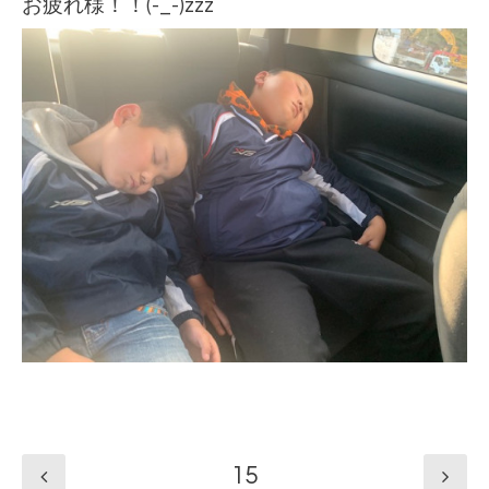
お疲れ様！！(-_-)zzz
15