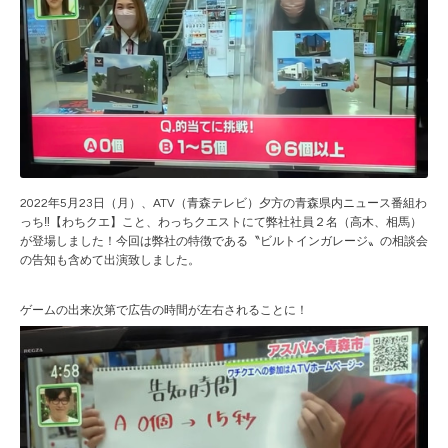
2022年5月23日（月）、ATV（青森テレビ）夕方の青森県内ニュース番組わ
っち‼【わちクエ】こと、わっちクエストにて弊社社員２名（高木、相馬）
が登場しました！今回は弊社の特徴である〝ビルトインガレージ〟の相談会
の告知も含めて出演致しました。
ゲームの出来次第で広告の時間が左右されることに！