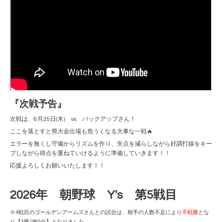
『次戦予告』
次戦は、6月25日(木) vs バックアップさん！
ここを落とすと県大会出場も危うくなる大事な一戦🔥
エラーを無くし守備からリズムを作り、失点を減らしながら好調打線をキー
プしながら得点を重ねていけるように準備していきます！！
応援よろしくお願いいたします！！
2026年 朝野球 Y's 第5戦目
※4戦目のゴールデンアームズさんとの試合は、相手の人数不足により
不戦勝
とな
り【3勝1敗0分】となりました。