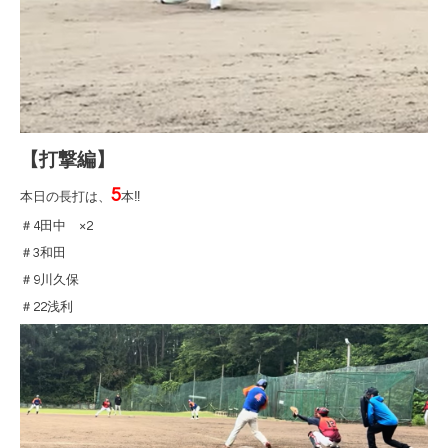
【打撃編】
5
本日の長打は、
本‼
＃4田中 ×2
＃3和田
＃9川久保
＃22浅利