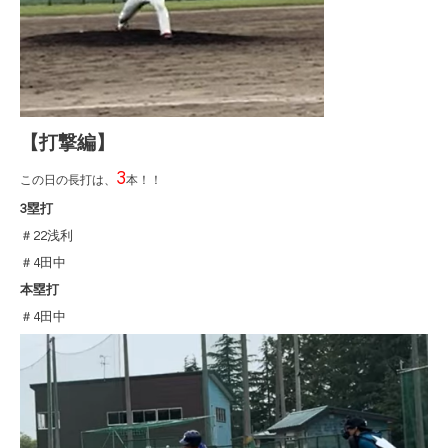
【打撃編】
3
この日の長打は、
本！！
3塁打
＃22浅利
＃4田中
本塁打
＃4田中