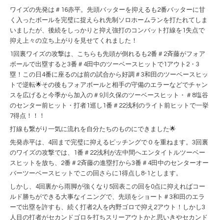
ワイズの先発は＃16赤平。先頭バッターを抑えるも2番バッターに甘
く入ったボールを完璧に捉えられ先制ソロホームランを打たれてしま
いましたが、後続をしっかりと抑え強打のコンバット打線を1失点で
抑え上々の立ち上がりを見せてくれました！
1回裏ワイズの攻撃は、こちらも先頭が倒れるも2番＃2斉藤がフォア
ボールで出塁すると3番＃4田中のツーベースヒットで1アウト2・3
塁！この日4番に座るのは前の試合から好調＃3和田のツーベースヒッ
トで逆転🌟その後もフォアボールと相手の守備のエラーなどでチャン
スを広げると今季から加入の＃9川久保のツーベースヒット・＃8塩谷
のセンター前ヒット・打者1巡し1番＃22浅利のライト前ヒットで一挙
7得点！！！
打線も繋がり一気に流れを自分たちのものにできました🌟
先発赤平は、4回まで完璧に抑えるピッチングで０を重ねます。3回裏
のワイズの攻撃では、1番＃22浅利が左中間へエンタイトルツーベー
スヒットを放ち、2番＃2斉藤の進塁打から3番＃4田中のセンターオー
バーツーベースヒットでこの回さらに1得点し8-1とします。
しかし、4回裏から雨脚が強くなり5回表この回を0点に抑えればコー
ルド勝ちができる大事なイニングで、先頭をショート＃3和田のエラ
ーで出塁を許すも、続く打者2人を内野ゴロで抑え2アウト！しかし3
人目の打者がセカンドゴロを打ちスリーアウトかと思いきやセカンド