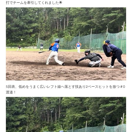
打でチームを牽引してくれました🌟
5回表、低めをうまく広いレフト線へ落とす技あり2ベースヒットを放つ＃0
渡邉！