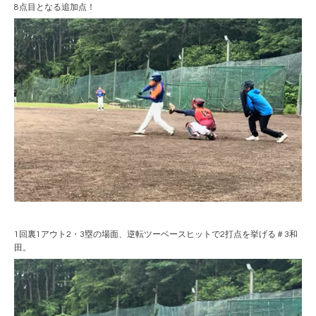
8点目となる追加点！
1回裏1アウト2・3塁の場面、逆転ツーベースヒットで2打点を挙げる＃3和
田。