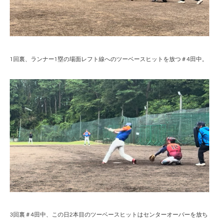
1回裏、ランナー1塁の場面レフト線へのツーベースヒットを放つ＃4田中。
3回裏＃4田中、この日2本目のツーベースヒットはセンターオーバーを放ち