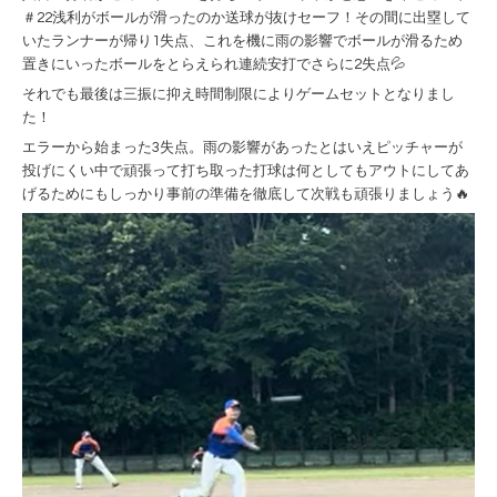
＃22浅利がボールが滑ったのか送球が抜けセーフ！その間に出塁して
いたランナーが帰り1失点、これを機に雨の影響でボールが滑るため
置きにいったボールをとらえられ連続安打でさらに2失点💦
それでも最後は三振に抑え時間制限によりゲームセットとなりまし
た！
エラーから始まった3失点。雨の影響があったとはいえピッチャーが
投げにくい中で頑張って打ち取った打球は何としてもアウトにしてあ
げるためにもしっかり事前の準備を徹底して次戦も頑張りましょう🔥