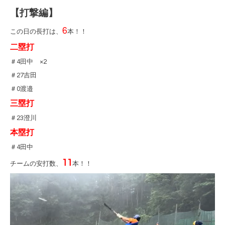
【打撃編】
6
この日の長打は、
本！！
二塁打
＃4田中 ×2
＃27吉田
＃0渡邉
三塁打
＃23澄川
本塁打
＃4田中
11
チームの安打数、
本！！