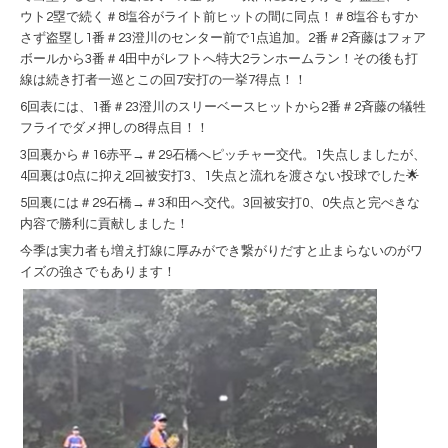
ウト2塁で続く＃8塩谷がライト前ヒットの間に同点！＃8塩谷もすか
さず盗塁し1番＃23澄川のセンター前で1点追加。2番＃2斉藤はフォア
ボールから3番＃4田中がレフトへ特大2ランホームラン！その後も打
線は続き打者一巡とこの回7安打の一挙7得点！！
6回表には、1番＃23澄川のスリーベースヒットから2番＃2斉藤の犠牲
フライでダメ押しの8得点目！！
3回裏から＃16赤平→＃29石橋へピッチャー交代。1失点しましたが、
4回裏は0点に抑え2回被安打3、1失点と流れを渡さない投球でした🌟
5回裏には＃29石橋→＃3和田へ交代。3回被安打0、0失点と完ぺきな
内容で勝利に貢献しました！
今季は実力者も増え打線に厚みができ繋がりだすと止まらないのがワ
イズの強さでもあります！