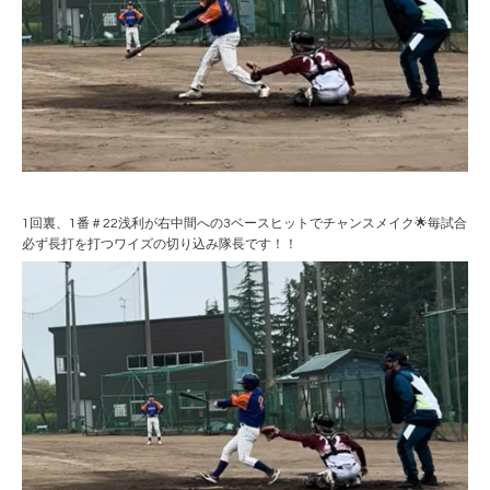
1回裏、1番＃22浅利が右中間への3ベースヒットでチャンスメイク🌟毎試合
必ず長打を打つワイズの切り込み隊長です！！