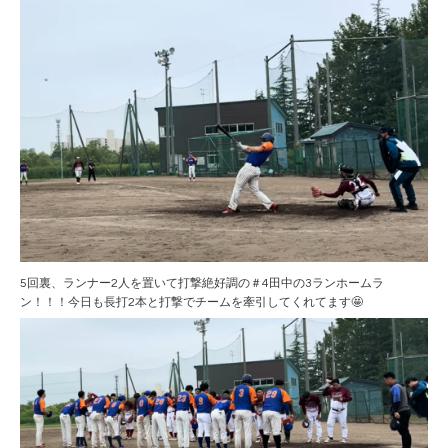
5回裏、ランナー2人を置いて打撃絶好調の＃4田中の3ランホームラ
ン！！！今日も長打2本と打撃でチームを牽引してくれてます🤩