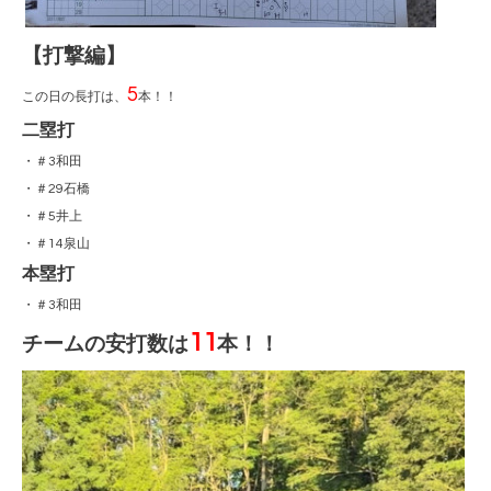
【打撃編】
5
この日の長打は、
本！！
二塁打
・＃3和田
・＃29石橋
・＃5井上
・＃14泉山
本塁打
・＃3和田
11
チームの安打数は
本！！