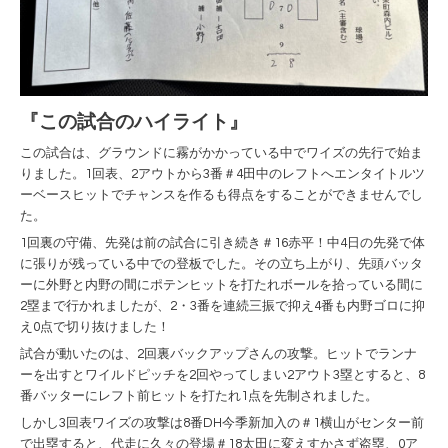
『この試合のハイライト』
この試合は、グラウンドに霧がかかっている中でワイズの先行で始ま
りました。1回表、2アウトから3番＃4田中のレフトへエンタイトルツ
ーベースヒットでチャンスを作るも得点をすることができませんでし
た。
1回裏の守備、先発は前の試合に引き続き＃16赤平！中4日の先発で体
に張りが残っている中での登板でした。その立ち上がり、先頭バッタ
ーに外野と内野の間にポテンヒットを打たれボールを拾っている間に
2塁まで行かれましたが、2・3番を連続三振で抑え4番も内野ゴロに抑
え0点で切り抜けました！
試合が動いたのは、2回裏バックアップさんの攻撃。ヒットでランナ
ーを出すとワイルドピッチを2回やってしまい2アウト3塁とすると、8
番バッターにレフト前ヒットを打たれ1点を先制されました。
しかし3回表ワイズの攻撃は8番DH今季新加入の＃1横山がセンター前
で出塁すると、代走に久々の登場＃18太田に変えすかさず盗塁、0ア