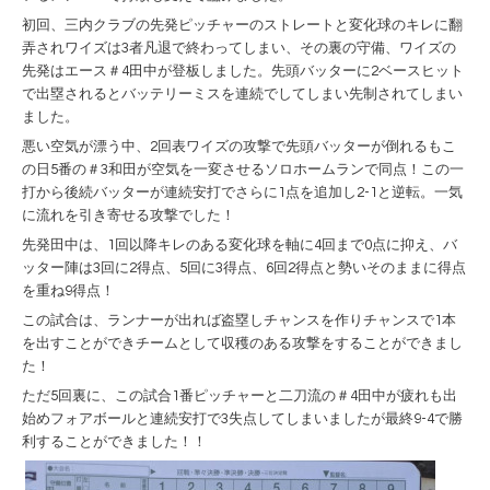
初回、三内クラブの先発ピッチャーのストレートと変化球のキレに翻
弄されワイズは3者凡退で終わってしまい、
その裏の守備、ワイズの
先発はエース＃4田中が登板しました。先頭バッターに2ベースヒット
で出塁されるとバッテリーミスを連続でしてしまい先制されてしまい
ました。
悪い空気が漂う中、2回表ワイズの攻撃で先頭バッターが倒れるもこ
の日5番の＃3和田が空気を一変させるソロホームランで同点！この一
打から後続バッターが連続安打でさらに1点を追加し2-1と逆転。一気
に流れを引き寄せる攻撃でした！
先発田中は、1回以降キレのある変化球を軸に4回まで0点に抑え、バ
ッター陣は3回に2得点、5回に3得点、6回2得点と勢いそのままに得点
を重ね9得点！
この試合は、ランナーが出れば盗塁しチャンスを作りチャンスで1本
を出すことができチームとして収穫のある攻撃をすることができまし
た！
ただ5回裏に、この試合1番ピッチャーと二刀流の＃4田中が疲れも出
始めフォアボールと連続安打で3失点してしまいましたが最終9-4で勝
利することができました！！