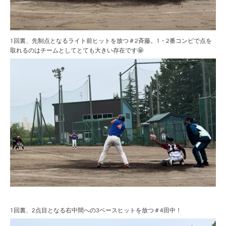
1回裏、先制点となるライト前ヒットを放つ＃2斉藤。1・2番コンビで点を
取れるのはチームとしてとても大きい存在です🤩
1回裏、2点目となる右中間への3ベースヒットを放つ＃4田中！