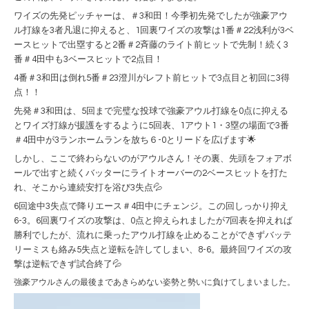
ワイズの先発ピッチャーは、＃3和田！今季初先発でしたが強豪アウ
ル打線を3者
凡退に抑えると、1回裏ワイズの攻撃は1番＃22浅利が3ベ
ースヒットで出塁すると2番＃2斉藤のライト前ヒットで先制！続く3
番＃4田中も3ベースヒットで2点目！
4番＃3和田は倒れ5番＃23澄川がレフト前ヒットで3点目と初回に3得
点！！
先発＃3和田は、5回まで完璧な投球で強豪アウル打線を0点に抑える
とワイズ打線が援護をするように5回表、1アウト1・3塁の場面で3番
＃4田中が3ランホームランを放ち６-0とリードを広げます🌟
しかし、ここで終わらないのがアウルさん！その裏、先頭をフォアボ
ールで出すと続くバッターにライトオーバーの2ベースヒットを打た
れ、そこから連続安打を浴び3失点💦
6回途中3失点で降りエース＃4田中にチェンジ。この回しっかり抑え
6-3。6回裏ワイズの攻撃は、0点と抑えられましたが7回表を抑えれば
勝利でしたが、
流れに乗ったアウル打線を止めることができずバッテ
リーミスも絡み5失点と逆転を許してしまい、8-6。最終回ワイズの攻
撃は逆転できず試合終了💦
強豪アウルさんの最後まであきらめない姿勢と勢いに負けてしまいました。