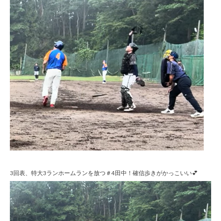
3回表、特大3ランホームランを放つ＃4田中！確信歩きがかっこいい💕