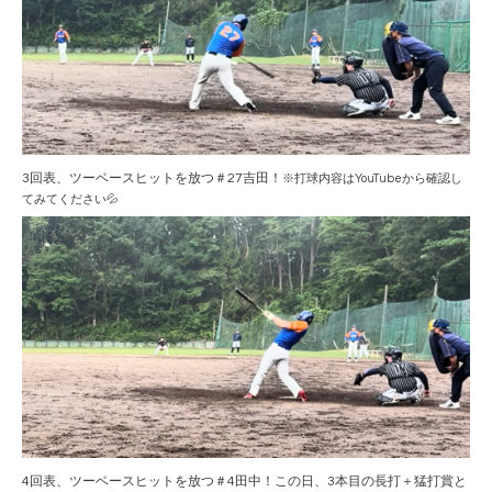
3回表、ツーベースヒットを放つ＃27吉田！
※打球内容はYouTubeから確認し
てみてください💦
4回表、ツーベースヒットを放つ＃4田中！この日、3本目の長打＋猛打賞と