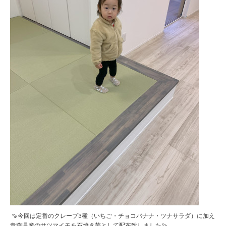
🍠今回は定番のクレープ3種（いちご・チョコバナナ・ツナサラダ）に加え
青森県産のサツマイモを石焼き芋として配布致しました🍠