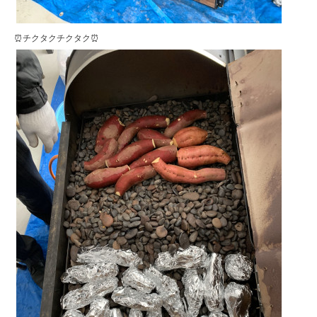
⏰チクタクチクタク⏰