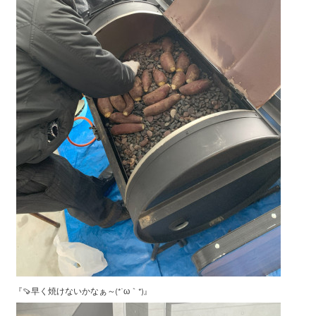
『🍠早く焼けないかなぁ～(*´ω｀*)』