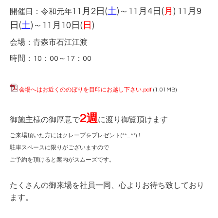
11月2日(
土
)～11月4日(
月
) 11月9
開催日：令和元年
日(
土
)～11月10日(
日
)
会場：青森市石江江渡
時間：10：00～17：00
会場へはお近くののぼりを目印にお越し下さい.pdf
(1.01MB)
2週
御施主様の御厚意で
に渡り御覧頂けます
ご来場頂いた方にはクレープをプレゼント(*^_^*)！
駐車スペースに限りがございますので
ご予約を頂けると案内がスムーズです。
たくさんの御来場を社員一同、心よりお待ち致しており
ます。