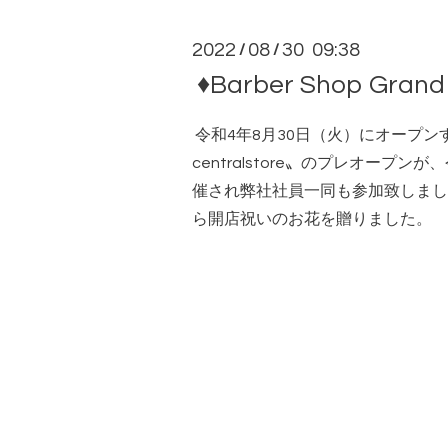
2022
08
30 09:38
/
/
♦Barber Shop Gr
令和4年8月30日（火）にオープンする〝B
centralstore〟のプレオープン
催され弊社社員一同も参加致しまし
ら開店祝いのお花を贈りました。