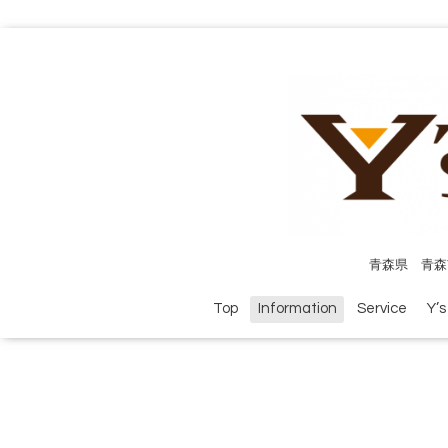
青森県 青森
Top
Information
Service
Y’s