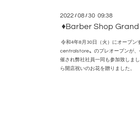
2022
08
30 09:38
/
/
♦Barber Shop Gr
令和4年8月30日（火）にオープンする〝B
centralstore〟のプレオープン
催され弊社社員一同も参加致しまし
ら開店祝いのお花を贈りました。