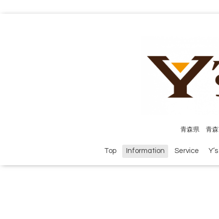
青森県 青森
Top
Information
Service
Y’s