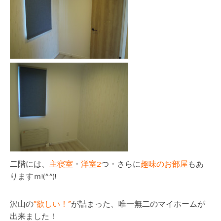
二階には、
主寝室
・
洋室2
つ・さらに
趣味のお部屋
もあ
りますｍ!(^^)!
沢山の
”欲しい！”
が詰まった、唯一無二のマイホームが
出来ました！