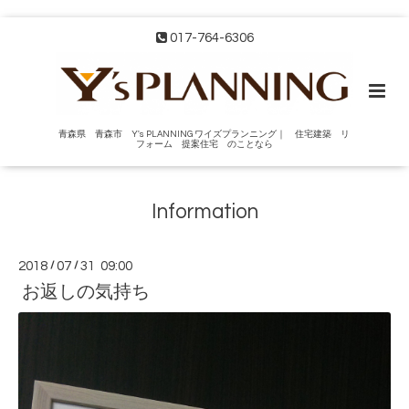
017-764-6306
青森県 青森市 Y's PLANNING ワイズプランニング｜ 住宅建築 リ
フォーム 提案住宅 のことなら
Information
2018
/
07
/
31 09:00
お返しの気持ち