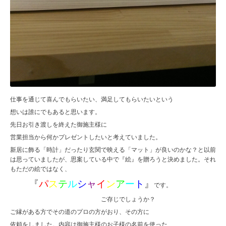
仕事を通じて喜んでもらいたい、満足してもらいたいという
想いは誰にでもあると思います。
先日お引き渡しを終えた御施主様に
営業担当から何かプレゼントしたいと考えていました。
新居に飾る「時計」だったり玄関で映える「マット」が良いのかな？と以前
は思っていましたが、思案している中で『絵』を贈ろうと決めました。それ
もただの絵ではなく、
『
パ
ス
テ
ル
シ
ャ
イ
ン
ア
ー
ト
』
です。
ご存じでしょうか？
ご縁がある方でその道のプロの方がおり、その方に
依頼をしました。内容は御施主様のお子様の名前を使った