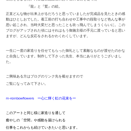
『龍』と『鷲』の絵。
正直どんな物が出来上がるだろうと思っていましたが完成品を見たときの感
動はひとしおでした。着工前の打ち合わせや工事中の段取りなど色んな事が
思い起こされ、当時大変だと思ったことも吹っ飛んでしまうくらいに。この
ブログがアップされた頃にはそれはもう御施主様の手元に渡っていると思い
ますが、どんな反応をされるかわくわくしています。
一生に一度の家造りを任せてもらった御礼として素敵なものが渡せたのかな
と自負しています。制作して下さった先生、本当にありがとうございまし
た。
ご興味ある方はブログのリンク先を載せますので
ご覧になってみて下さい。
m-rainbowflowers
ー心に輝く虹の花束をー
このアートと同じ様に家造りを通して
癒やしの「空間」や感動を
届けられる
仕事をこれからも続けていきたいと思います。