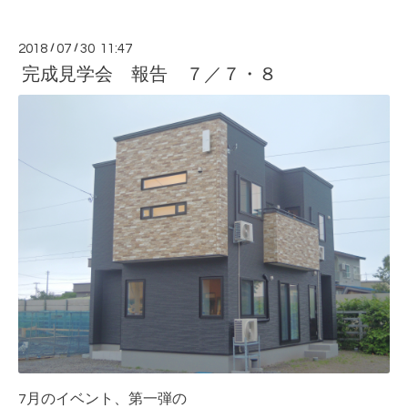
2018
/
07
/
30 11:47
完成見学会 報告 ７／７・８
7月のイベント、第一弾の