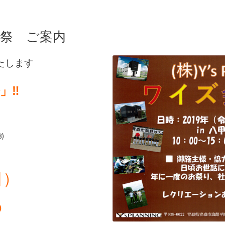
謝祭 ご案内
たします
」‼
B)
日）
０