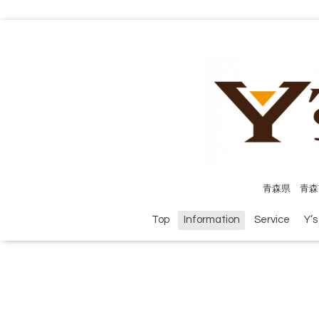
青森県 青森
Top
Information
Service
Y’s