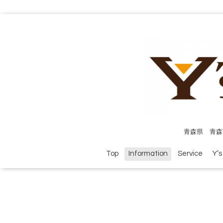
青森県 青森
Top
Information
Service
Y’s