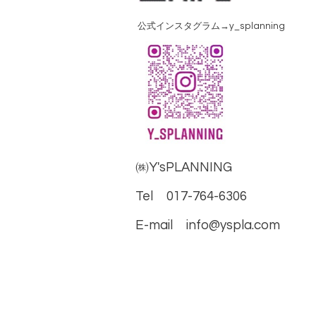
公式インスタグラム→y_splanning
㈱Y'sPLANNING
Tel 017-764-6306
E-mail info@yspla.com