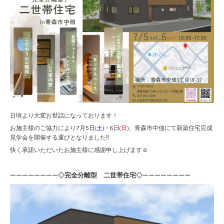
日頃より大変お世話になっております！
お施主様のご協力により7月5日(
土
)・6日(
日
)、青森市中佃にて新築住宅完成
見学会を開催する運びとなりました‼
快く承諾いただいたお施主様に感謝申し上げます☺
◇完全分離型 二世帯住宅◇
ーーーーーーーー
ーーーーーーーー