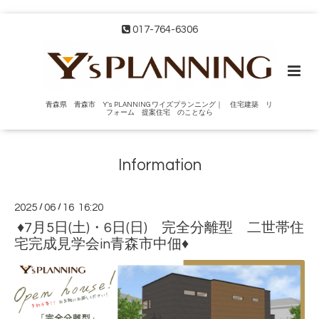
017-764-6306
青森県 青森市 Y's PLANNING ワイズプランニング｜ 住宅建築 リ
フォーム 提案住宅 のことなら
Information
2025
/
06
/
16 16:20
♦7月5日(土)・6日(日) 完全分離型 二世帯住
宅完成見学会in青森市中佃♦