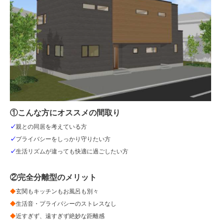
①こんな方にオススメの間取り
✓
親との同居を考えている方
✓
プライバシーをしっかり守りたい方
✓
生活リズムが違っても快適に過ごしたい方
②完全分離型のメリット
◆
玄関もキッチンもお風呂も別々
◆
生活音・プライバシーのストレスなし
◆
近すぎず、遠すぎず絶妙な距離感