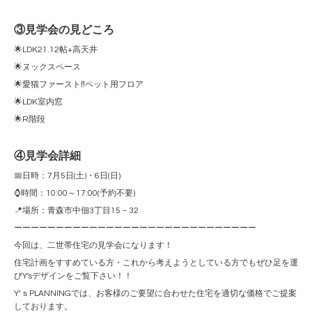
③見学会の見どころ
🌟LDK21.12帖+高天井
🌟ヌックスペース
🌟愛猫ファースト‼ペット用フロア
🌟LDK室内窓
🌟R階段
④見学会詳細
📅日時：7月5日(土)・6日(日)
⌚時間：10:00～17:00(予約不要)
📍場所：青森市中佃3丁目15－32
ーーーーーーーーーーーーーーーーーーーーーーーーーーーーー
今回は、二世帯住宅の見学会になります！
住宅計画をすすめている方・これから考えようとしている方でもぜひ足を運
びY'sデザインをご覧下さい！！
Y’ｓPLANNINGでは、お客様のご要望に合わせた住宅を適切な価格でご提案
しております。