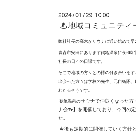
2024
01
29 10:00
/
/
♨地域コミュニティ
弊社社長の高木がサウナに通い始めて早
青森市安田にあります鶴亀温泉に夜6時
社長の日々の日課です。
そこで地域の方々との裸の付き合いをす
出会った方々は学校の先生、元自衛隊、
わたるそうです。
鶴亀温泉の
サウナで仲良くなった方
ナ会🍻】を開催しており、今回の
た。
今後も定期的に開催していく方針