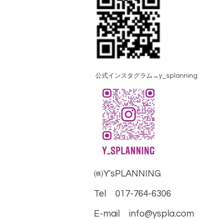
公式インスタグラム→y_splanning
㈱Y'sPLANNING
Tel 017-764-6306
E-mail info@yspla.com