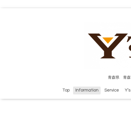
青森県 青森
Top
Information
Service
Y’s