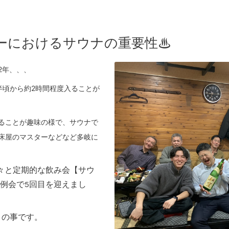
ーにおけるサウナの重要性♨
2年、、、
半頃から約2時間程度入ることが
ることが趣味の様で、サウナで
床屋のマスターなどなど多岐に
々と定期的な飲み会【サウ
定例会で5回目を迎えまし
との事です。