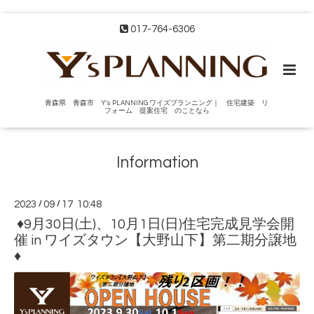
017-764-6306
青森県 青森市 Y's PLANNING ワイズプランニング｜ 住宅建築 リ
フォーム 提案住宅 のことなら
Information
2023
/
09
/
17 10:48
♦9月30日(土)、10月1日(日)住宅完成見学会開
催 in ワイズタウン【大野山下】第二期分譲地
♦