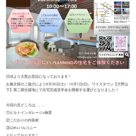
日頃より大変お世話になっております！
お施主様のご協力により9月30日(土)・10月1日(日)、ワイズタウン【大野山
下】第二期分譲地にて住宅完成見学会を開催する運びとなりました！
今回の見どころは、、、
①ビルトインガレージ+物置
②こだわりの内装材
③LDK×バルコニー
となっております！