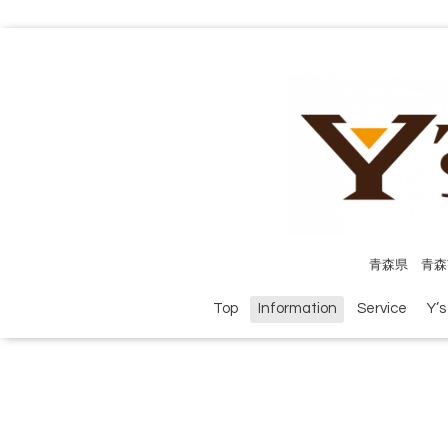
青森県 青森
Top
Information
Service
Y’s