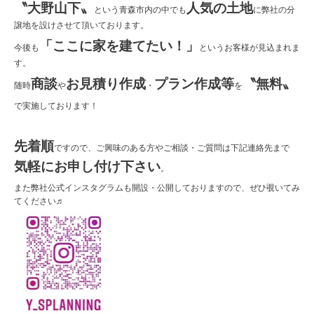
〝大野山下〟
人気の土地
という青森市内の中でも
に弊社の分
譲地を設けさせて頂いております。
「ここに家を建てたい！」
今後も
というお客様が見込まれま
す。
商
談
お見積り作成
プラン作成等
〝無料〟
随時
や
・
を
で実施しております！
先着順
ですので、ご興味のある方やご相談・ご質問は下記連絡先まで
気軽にお申し付け下さい
。
また弊社公式インスタグラムも開設・公開しておりますので、ぜひ覗いてみ
てください♬