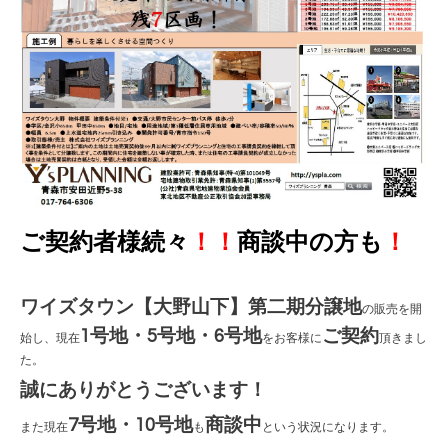
ご契約者様続々
！！
商談中の方も
！
ワイズタウン【大野山下】第二期分譲地
の販売を開
1号地・5号地・6号地
ご契約
始し、現在
をお客様に
頂きまし
た。
誠にありがとうございます！
7号地・10号地
商談中
また現在
も
という状況になります。