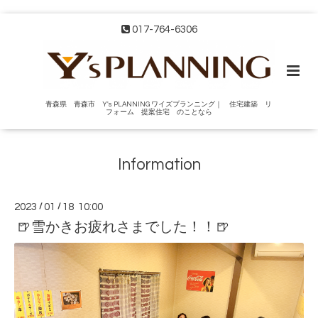
017-764-6306
青森県 青森市 Y's PLANNING ワイズプランニング｜ 住宅建築 リ
フォーム 提案住宅 のことなら
Information
2023
/
01
/
18 10:00
🍺雪かきお疲れさまでした！！🍺