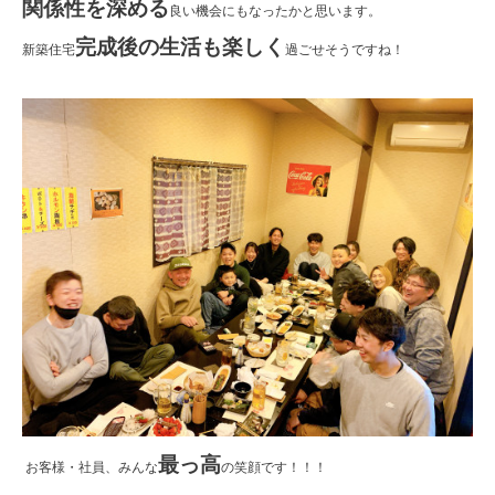
関係性を深める
良い機会にもなったかと思います。
完成後の生活も楽しく
新築住宅
過ごせそうですね！
最っ高
お客様・社員、みんな
の笑顔です！！！