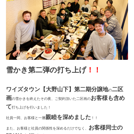
雪かき第二弾の打ち上げ
！！
ワイズタウン【大野山下】第二期分譲地
二区
の
画
お客様も含め
の雪かきを終えたその夜、ご契約頂いた二区画の
て
打ち上げを行いました！
親睦を深めました
社員一同、お客様と一層
！！
お客様同士の
また、お客様と社員の関係性を深めるだけでなく、