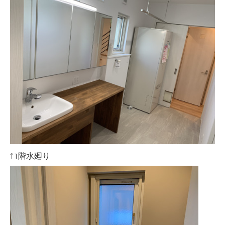
↑1階水廻り