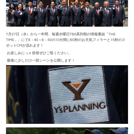
7月27日（水）から一年間、毎週水曜日TBS系列朝の情報番組「THE
TIME，」にて6：40～6：50の10分間に60秒のお天気フィラーと15秒のス
ポットCMが流れます！
お楽しみにっ♬皆様ぜひご覧ください。
最後に少しだけ一部シーンを公開します！