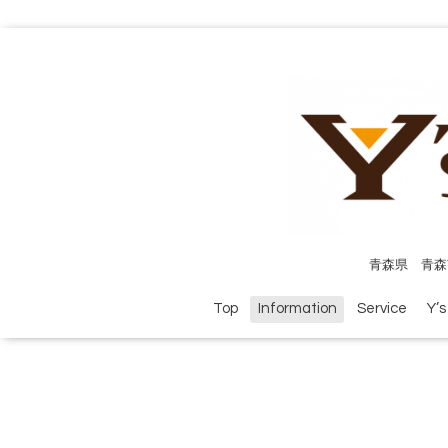
青森県 青森
Top
Information
Service
Y’s