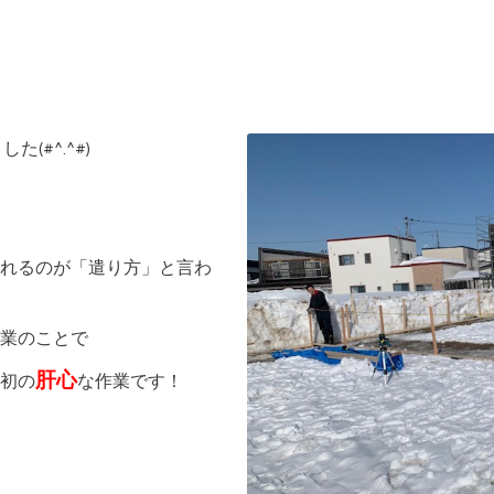
(#^.^#)
れるのが「遣り方」と言わ
業のことで
肝心
初の
な作業です！