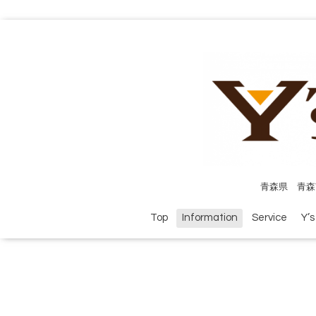
青森県 青森
Top
Information
Service
Y’s