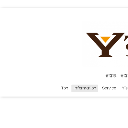
青森県 青森
Top
Information
Service
Y’s