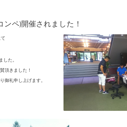
フコンペ)開催されました！
にて
。
きました。
賛頂きました！
り御礼申し上げます。