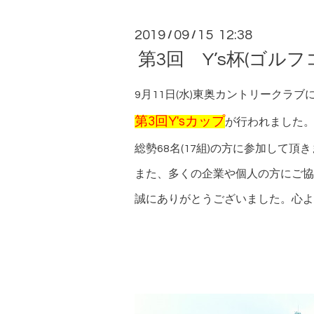
2019
09
15 12:38
/
/
第3回 Y’s杯(ゴル
9月11日(水)東奥カントリークラブ
第3回Y'sカップ
が行われました
総勢68名(17組)の方に参加して頂
また、多くの企業や個人の方にご協
誠にありがとうございました。心よ