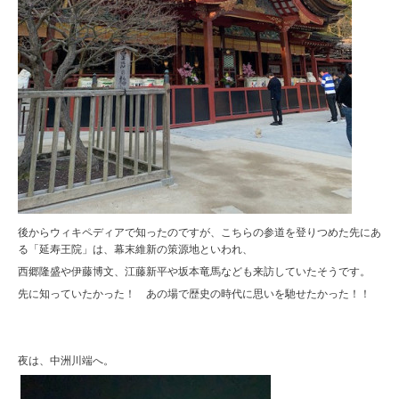
後からウィキペディアで知ったのですが、こちらの参道を登りつめた先にあ
る「延寿王院」は、幕末維新の策源地といわれ、
西郷隆盛や伊藤博文、江藤新平や坂本竜馬なども来訪していたそうです。
先に知っていたかった！ あの場で歴史の時代に思いを馳せたかった！！
夜は、中洲川端へ。