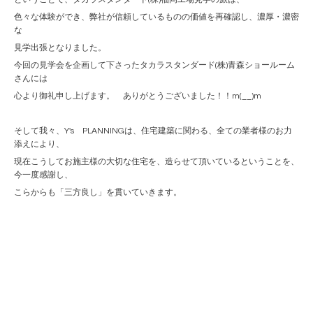
色々な体験ができ、弊社が信頼しているものの価値を再確認し、濃厚・濃密
な
見学出張となりました。
今回の見学会を企画して下さったタカラスタンダード(株)青森ショールーム
さんには
心より御礼申し上げます。 ありがとうございました！！m(__)m
そして我々、Y's PLANNINGは、住宅建築に関わる、全ての業者様のお力
添えにより、
現在こうしてお施主様の大切な住宅を、造らせて頂いているということを、
今一度感謝し、
こらからも「三方良し」を貫いていきます。