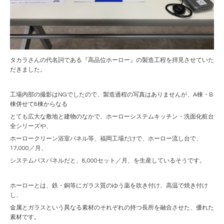
タカラさんの代名詞である『高品位ホーロー』の製造工程を拝見させていた
だきました。
工場内部の撮影はNGでしたので、製造過程の写真はありませんが、A棟・B
棟併せて8棟からなる
とても広大な敷地と建物のなかで、ホーローシステムキッチン・洗面化粧台
全シリーズや、
ホーロークリーン浴室パネル等、福岡工場だけで、ホーロー流し台で、
17,000／月、
システムバスパネルだと、8,000セット／月、を生産しているそうです。
ホーローとは、鉄・銅等にガラス質のゆう薬を吹き付け、高温で焼き付け
し、
金属とガラスという異なる素材のそれぞれの持つ長所を融合させた、優れた
素材です。