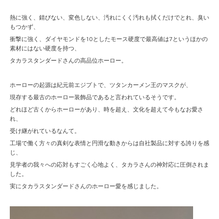
熱に強く、錆びない、変色しない、汚れにくく汚れも拭くだけでとれ、臭い
もつかず、
衝撃に強く、ダイヤモンドを10としたモース硬度で最高値は7というほかの
素材にはない硬度を持つ、
タカラスタンダードさんの高品位ホーロー。
ホーローの起源は紀元前エジプトで、ツタンカーメン王のマスクが、
現存する最古のホーロー装飾品であると言われているそうです。
どれほど古くからホーローがあり、時を超え、文化を超えて今もなお愛さ
れ、
受け継がれているなんて。
工場で働く方々の真剣な表情と円滑な動きからは自社製品に対する誇りを感
じ、
見学者の我々への応対もすごく心地よく、タカラさんの神対応に圧倒されま
した。
実にタカラスタンダードさんのホーロー愛を感じました。