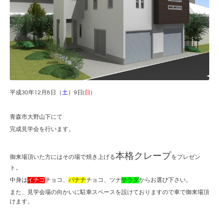
平成30年12月8日（
土
）9日(
日
)
青森市大野山下にて
完成見学会を行います。
本格クレープ
御来場頂いた方にはその場で焼き上げる
をプレゼン
ト。
中身は
イチゴ
チョコ、
バナナ
チョコ、ツナ
サラダ
からお選び下さい。
また、見学会場の向かいに駐車スペースを設けておりますので車で御来場頂
けます。