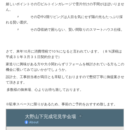
嬉しいポイントその①ビルトインガレージで雪片付けの手間がほぼいりませ
ん。
〃 その②中2階リビングは人目を気にせず陽の光もたっぷり採
れる賢い選択。
〃 その③収納で困らない、賢い間取りのスマートハウス仕様。
さて、来年10月に消費増税で10％になると言われています。（８％課税は
平成３１年３月３１日契約分まで）
家造りに興味がある方や大小関わらずリフォームを検討されている方もこの
機会に覗いてみてはいかがでしょうか。
設計士、工事担当者が両日とも常駐しておりますので懇切丁寧に御提案させ
て頂きます。
多数様の御来場、心よりお待ち致しております。
※駐車スペースに限りがあるため、事前のご予約をおすすめ致します。