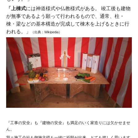
「上棟式
には神道様式や仏教様式がある。 竣工後も建物
が無事であるよう願って行われるもので、通常、柱・
棟・梁などの基本構造が完成して棟木を上げるときに行
われる。」
（出典：Wikipedia）
『工事の安全』も『建物の安全』も満足のいく家造りには欠かせませ
ん。
我々施工会社も御施主様も一緒に祈願が出来、とても嬉しく思います