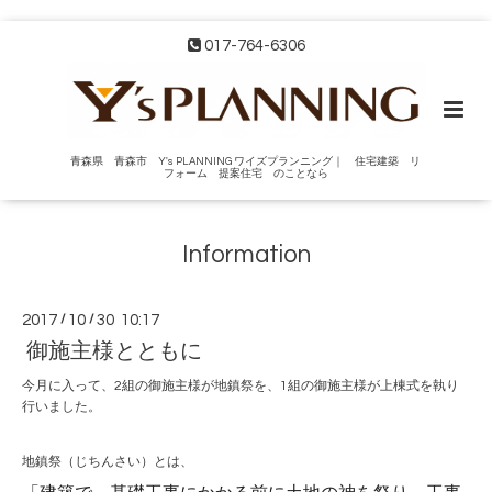
017-764-6306
青森県 青森市 Y's PLANNING ワイズプランニング｜ 住宅建築 リ
フォーム 提案住宅 のことなら
Information
2017
/
10
/
30 10:17
御施主様とともに
今月に入って、2組の御施主様が地鎮祭を、1組の御施主様が上棟式を執り
行いました。
地鎮祭（じちんさい）とは、