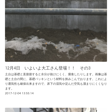
12月4日 いよいよ大工さん登場！！ その3
土台は基礎と直接接すると水分が抜けにくく、腐食したりします。画像は基
礎と土台の間に、基礎パッキンという材料を挟みこんでおります。これによ
り通気性も確保出来ますので、床下の湿気や淀んだ空気も溜まりにくくなり
ます。
2017-12-04 13:55:14