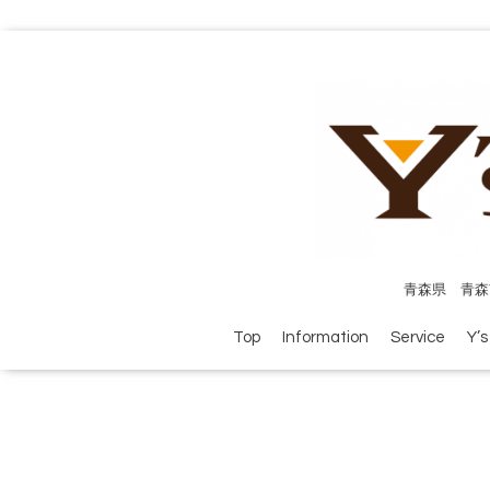
青森県 青森
Top
Information
Service
Y’s