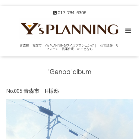
017-764-6306
青森県 青森市 Y's PLANNING ワイズプランニング｜ 住宅建築 リ
フォーム 提案住宅 のことなら
"Genba"album
No.005 青森市 H様邸