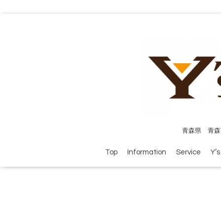
青森県 青森
Top
Information
Service
Y’s