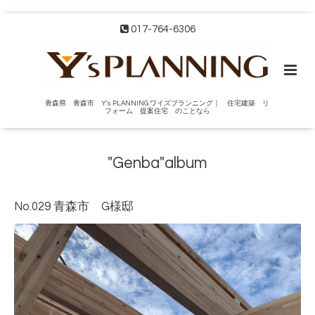
017-764-6306
青森県 青森市 Y's PLANNING ワイズプランニング｜ 住宅建築 リ
フォーム 提案住宅 のことなら
"Genba"album
No.029 青森市 G様邸