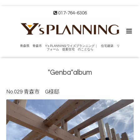
017-764-6306
青森県 青森市 Y's PLANNING ワイズプランニング｜ 住宅建築 リ
フォーム 提案住宅 のことなら
"Genba"album
No.029 青森市 G様邸