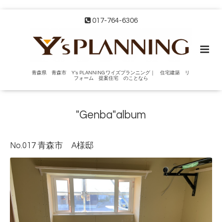
017-764-6306
青森県 青森市 Y's PLANNING ワイズプランニング｜ 住宅建築 リ
フォーム 提案住宅 のことなら
"Genba"album
No.017 青森市 A様邸