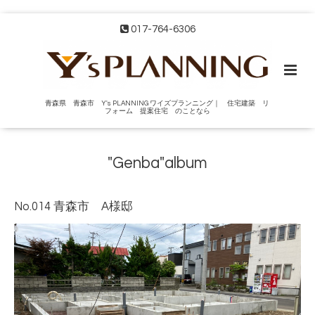
017-764-6306
青森県 青森市 Y's PLANNING ワイズプランニング｜ 住宅建築 リ
フォーム 提案住宅 のことなら
"Genba"album
No.014 青森市 A様邸