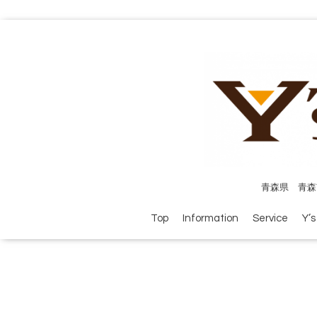
青森県 青森
Top
Information
Service
Y’s